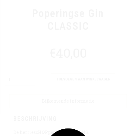
Poperingse Gin
CLASSIC
€
40,00
Hoeveelheid
TOEVOEGEN AAN WINKELWAGEN
Bijkomende informatie
BESCHRIJVING
De herriesc
HOP
per tussen de GINS.